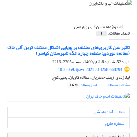
کلیدواژه‌ها =
سن کاربری اراضی
تعداد مقالات:
1
تاثیر سن کاربری‌های مختلف بر پویایی اشکال مختلف کربن آلی خاک
(مطالعه موردی: منطقه چهاردانگه شهرستان کیاسر)
دوره 52، شماره 8، آبان 1400، صفحه
2205-2216
10.22059/ijswr.2021.313258.668794
لیلا زندی، زینب جعفریان، عطااله کاویان، یحیی کوچ
مشاهده مقاله
اصل مقاله
1.6 M
مقالات آماده انتشار
شماره جاری
شماره‌های پیشین نشریه