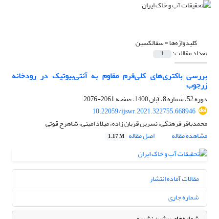
کلیدواژه‌ها =
سفالکسین
تعداد مقالات:
1
بررسی باکتری‌های کلی‌فرم مقاوم به آنتی‌بیوتیک در رودخانه
زرجوب
دوره 52، شماره 8، آبان 1400، صفحه
2061-2076
10.22059/ijswr.2021.322755.668946
محمدباقر فرهنگی، نسرین قربان زاده، میلاد امینی، شاهرخ قوتی
مشاهده مقاله
اصل مقاله
1.17 M
مقالات آماده انتشار
شماره جاری
شماره‌های پیشین نشریه