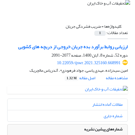
کلیدواژه‌ها =
ضریب فشردگی جریان
تعداد مقالات:
1
ارزیابی روابط برآورد بده جریان خروجی از دریچه های کشویی
دوره 52، شماره 8، آبان 1400، صفحه
2077-2091
10.22059/ijswr.2021.325160.668991
امین سیدزاده، مهدی یاسی، جواد فرهودی*، آندریاس مالچریک
مشاهده مقاله
اصل مقاله
1.32 M
مقالات آماده انتشار
شماره جاری
شماره‌های پیشین نشریه