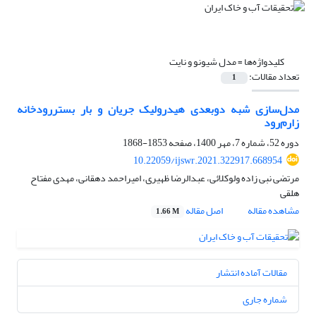
کلیدواژه‌ها =
مدل شیونو و نایت
تعداد مقالات:
1
مدل‌سازی شبه دوبعدی هیدرولیک جریان و بار بستررودخانه
زارم‌رود
دوره 52، شماره 7، مهر 1400، صفحه
1853-1868
10.22059/ijswr.2021.322917.668954
مرتضی نبی زاده ولوکلائی، عبدالرضا ظهیری، امیراحمد دهقانی، مهدی مفتاح
هلقی
مشاهده مقاله
اصل مقاله
1.66 M
مقالات آماده انتشار
شماره جاری