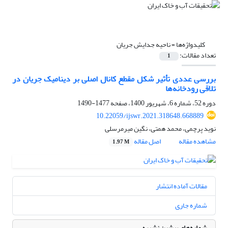
کلیدواژه‌ها =
ناحیه جدایش جریان
تعداد مقالات:
1
بررسی عددی تأثیر شکل مقطع کانال اصلی بر دینامیک جریان در
تلاقی رودخانه‌ها
دوره 52، شماره 6، شهریور 1400، صفحه
1477-1490
10.22059/ijswr.2021.318648.668889
نوید پرچمی، محمد همتی، نگین میرمرسلی
مشاهده مقاله
اصل مقاله
1.97 M
مقالات آماده انتشار
شماره جاری
شماره‌های پیشین نشریه