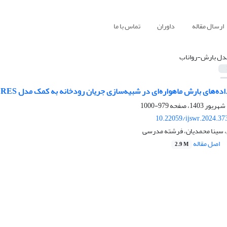
ارسال مقاله
داوران
تماس با ما
دل بارش-رواناب
بارش ماهواره‌ای در شبیه‌سازی جریان رودخانه به کمک مدل IHACRES (مطالعه موردی: حوضه‌آبریز سد طرق)
979-1000
10.22059/ijswr.2024.37
 سینا محمدیان، فرشته مدرسی
اصل مقاله
2.9 M