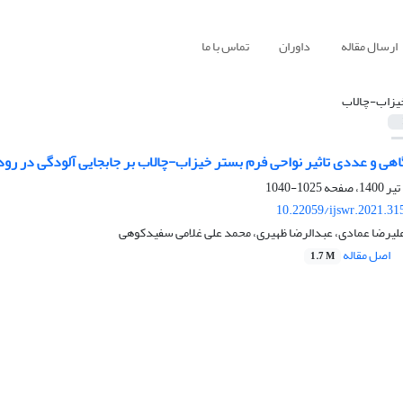
ارسال مقاله
داوران
تماس با ما
یزاب-چالاب
ی و عددی تاثیر نواحی فرم بستر خیزاب-‌چالاب بر جابجایی آلودگی در رود
1025-1040
10.22059/ijswr.2021.31
لیرضا عمادی، عبدالرضا ظهیری، محمد علی غلامی سفیدکوهی
اصل مقاله
1.7 M