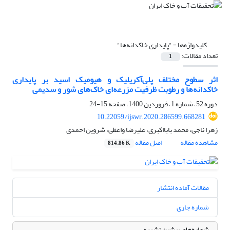
کلیدواژه‌ها =
"پایداری خاکدانه‌ها"
تعداد مقالات:
1
اثر سطوح مختلف پلی‌آکریلیک و هیومیک اسید بر پایداری
خاکدانه‌ها و رطوبت ظرفیت مزرعه‌ای خاک‌های شور و سدیمی
دوره 52، شماره 1، فروردین 1400، صفحه
15-24
10.22059/ijswr.2020.286599.668281
زهرا ناجی، محمد بابااکبری، علیرضا واعظی، شروین احمدی
مشاهده مقاله
اصل مقاله
814.86 K
مقالات آماده انتشار
شماره جاری
شماره‌های پیشین نشریه