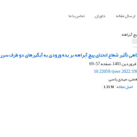
ارسال مقاله
داوران
تماس با ما
یچ آبراهه
ی تأثیر شعاع انحنای پیچ آبراهه بر بده ورودی به آبگیرهای دو طرف سرریز
57-69
10.22059/ijswr.2022.33
 همتی، مهدی یاسی
اصل مقاله
1.35 M