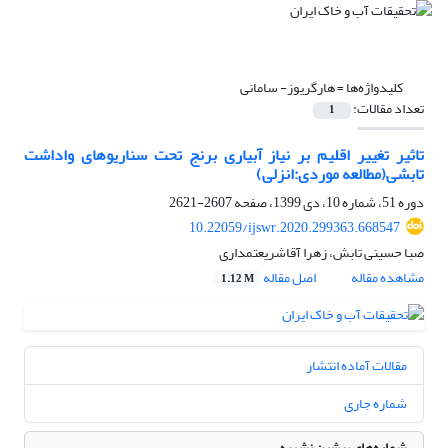
کلیدواژه‌ها =
هارگریوز- سامانی
تعداد مقالات:
1
تاثیر تغییر اقلیم بر نیاز آبیاری برنج تحت سناریوهای ‌واداشت
تابشی(مطالعه موردی:انزلی)
دوره 51، شماره 10، دی 1399، صفحه
2607-2621
10.22059/ijswr.2020.299363.668547
صبا حسینی تابش، زهرا آقاشریعتمداری
مشاهده مقاله
اصل مقاله
1.12 M
مقالات آماده انتشار
شماره جاری
شماره‌های پیشین نشریه