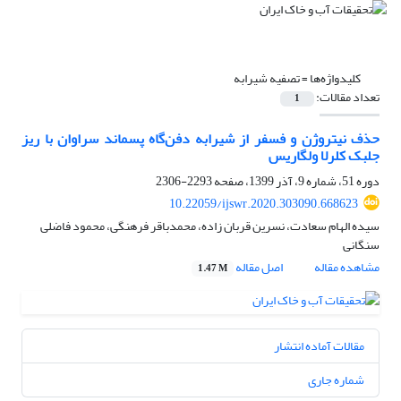
کلیدواژه‌ها =
تصفیه شیرابه
تعداد مقالات:
1
حذف نیتروژن و فسفر از شیرابه دفن‌گاه پسماند سراوان با ریز
جلبک کلرلا ولگاریس
دوره 51، شماره 9، آذر 1399، صفحه
2293-2306
10.22059/ijswr.2020.303090.668623
سیده الهام سعادت، نسرین قربان زاده، محمدباقر فرهنگی، محمود فاضلی
سنگانی
مشاهده مقاله
اصل مقاله
1.47 M
مقالات آماده انتشار
شماره جاری