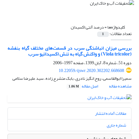
کلیدواژه‌ها =
درصد آنتی اکسیدان
تعداد مقالات:
1
بررسی میزان انباشتگی سرب در قسمت‌های مختلف گیاه بنفشه
(Viola tricolor) و واکنش گیاه به تنش اکسیداتیو سرب
دوره 51، شماره 8، آبان 1399، صفحه
1997-2006
10.22059/ijswr.2020.302202.668608
سمیرا ابوالقاسمی، روح انگیز نادری، بابک متشرع زاده، سید علیرضا سلامی
مشاهده مقاله
اصل مقاله
1.06 M
مقالات آماده انتشار
شماره جاری
شماره‌های پیشین نشریه