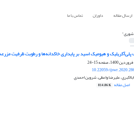
ارسال مقاله
داوران
تماس با ما
شوری"
پلی‌آکریلیک و هیومیک اسید بر پایداری خاکدانه‌ها و رطوبت ظرفیت مزرع
15-24
10.22059/ijswr.2020.28
ابااکبری، علیرضا واعظی، شروین احمدی
اصل مقاله
814.86 K