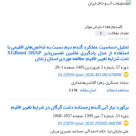
کلیدواژه‌ها =
بارش موثر
تعداد مقالات:
2
تحلیل حساسیت عملکرد گندم دیم نسبت به شاخص‌های اقلیمی با
استفاده از مدل یادگیری ماشین تفسیرپذیر XGBoost SHAP
تحت شرایط تغییر اقلیم: مطالعه موردی استان زنجان
دوره 57، شماره 1، فروردین 1405، صفحه
1-20
10.22059/ijswr.2026.401180.670000
سجاد عسگری، زهرا آقاشریعتمداری
مشاهده مقاله
اصل مقاله
2.1 M
برآورد نیاز آبی گندم زمستانه دشت گرگان در شرایط تغییر اقلیم
دوره 51، شماره 7، مهر 1399، صفحه
1857-1868
10.22059/ijswr.2020.292692.668398
علی عارفی نیا، خالد احمدآلی، مساعد نصیری مریان