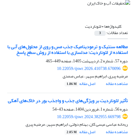
کلیدواژه‌ها =
لئوناردیت
تعداد مقالات:
3
مطالعه سنتیک و ترمودینامیک جذب مس و روی از محلول‌های آبی با
استفاده از لئوناردیت: مدلسازی با استفاده از روش سطح پاسخ
دوره 57، شماره 2، اردیبهشت 1405، صفحه
449-465
10.22059/ijswr.2026.410738.670096
مرضیه پیری، ابراهیم سپهر، عباس صمدی
مشاهده مقاله
اصل مقاله
1.86 M
تأثیر لئوناردیت بر ویژگی‌های جذب و واجذب بور در خاک‌های آهکی
دوره 56، شماره 1، فروردین 1404، صفحه
43-54
10.22059/ijswr.2024.382955.669798
ریحانه عباسی عیسی کان، بهنام دولتی، ابراهیم سپهر، مرضیه پیری
مشاهده مقاله
اصل مقاله
2.05 M