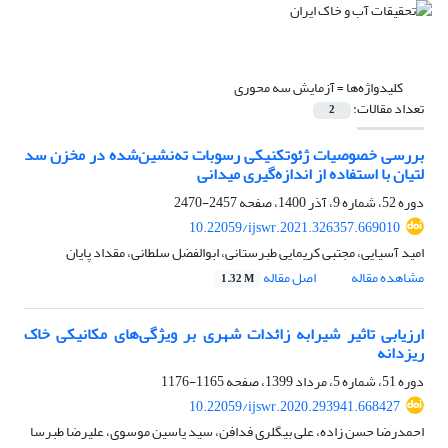
کلیدواژه‌ها =
آزمایش سه محوری
تعداد مقالات:
2
بررسی خصوصیات ژئوتکنیکی رسوبات ته‌‌نشین‌شده در مخزن سد
لتیان با استفاده از اندازه‌گیری میدانی
دوره 52، شماره 9، آذر 1400، صفحه
2457-2470
10.22059/ijswr.2021.326357.669010
امید آسیایی، مجتبی کریمایی طبرستانی، ابوالفضل سلطانی، مقداد پایان
مشاهده مقاله
اصل مقاله
1.32 M
ارزیابی تاثیر شیرابه زائدات شهری بر ویژگی‌های مکانیکی خاک
ریزدانه
دوره 51، شماره 5، مرداد 1399، صفحه
1165-1176
10.22059/ijswr.2020.293941.668427
احمدرضا حسن زاده، علی بیگلری فدافن، سید یاسین موسوی، علیرضا طبرسا