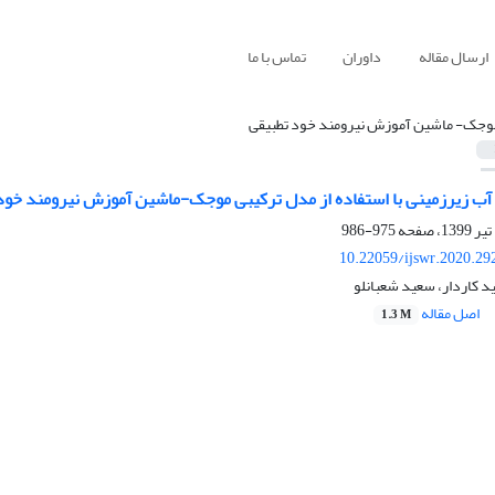
ارسال مقاله
داوران
تماس با ما
وجک- ماشین آموزش نیرومند خود تطبیقی
 آب زیرزمینی با استفاده از مدل ترکیبی موجک-ماشین آموزش نیرومند خود
975-986
10.22059/ijswr.2020.29
د کاردار، سعید شعبانلو
اصل مقاله
1.3 M