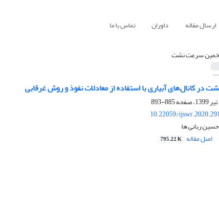
ارسال مقاله
داوران
تماس با ما
خمین سرعت نشت
 در کانال‌های آبیاری با استفاده از معادلات نفوذ و روش غرقابی
885-893
10.22059/ijswr.2020.29
حسین ربانی ها
اصل مقاله
795.22 K