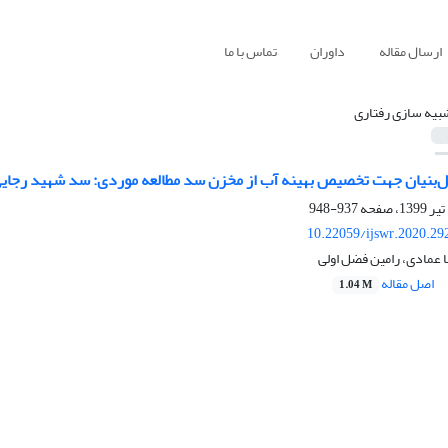
ارسال مقاله
داوران
تماس با ما
بیه سازی رفتاری
‌بنیان جهت تخصیص بهینه‌ آب از مخزن سد مطالعه موردی: سد شهید رجای
937-948
10.22059/ijswr.2020.29
 عمادی، رامین فضل اولی
اصل مقاله
1.04 M