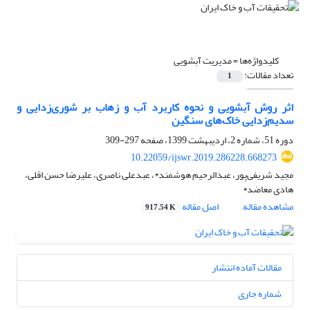
کلیدواژه‌ها =
مدیریت آبشویی
تعداد مقالات:
1
اثر روش آبشویی و نحوه کاربرد آب و زهاب بر شوری‌زدایی و
سدیم‌زدایی خاک‌های سنگین
دوره 51، شماره 2، اردیبهشت 1399، صفحه
297-309
10.22059/ijswr.2019.286228.668273
مجید شریفی‌پور، عبدالرحیم هوشمند*، عبدعلی ناصری، علیرضا حسن اقلی،
هادی معاضد*
مشاهده مقاله
اصل مقاله
917.54 K
مقالات آماده انتشار
شماره جاری