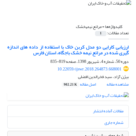
کلیدواژه‌ها =
مراتع نیمه‏خشک
تعداد مقالات:
1
ارزیابی کارایی دو مدل کربن خاک با استفاده از داده ‏های اندازه‏
گیری‏ شده در مراتع نیمه‏ خشک باجگاه، استان فارس
دوره 50، شماره 4، شهریور 1398، صفحه
819-835
10.22059/ijswr.2018.264873.668001
بیژن آزاد، سید فخرالدین افضلی
مشاهده مقاله
اصل مقاله
902.21 K
مقالات آماده انتشار
شماره جاری
شماره‌های پیشین نشریه