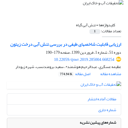
کلیدواژه‌ها =
تنش آبی گیاه
تعداد مقالات:
1
ارزیابی قابلیت شاخص‏های طیفی در بررسی تنش آبی درخت زیتون
دوره 51، شماره 1، فروردین 1399، صفحه
179-190
10.22059/ijswr.2019.285004.668254
عظیمه عسگری، عبدالرحیم هوشمند*، سعید برومندنسب، شهره زیودار
مشاهده مقاله
اصل مقاله
774.94 K
مقالات آماده انتشار
شماره جاری
شماره‌های پیشین نشریه