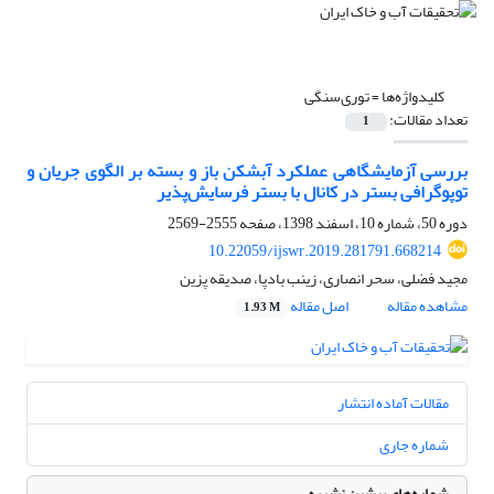
کلیدواژه‌ها =
توری‌سنگی
تعداد مقالات:
1
بررسی آزمایشگاهی عملکرد آبشکن باز و بسته بر الگوی جریان و
توپوگرافی بستر در کانال با بستر فرسایش‌پذیر
دوره 50، شماره 10، اسفند 1398، صفحه
2555-2569
10.22059/ijswr.2019.281791.668214
مجید فضلی، سحر انصاری، زینب بادپا، صدیقه پزین
مشاهده مقاله
اصل مقاله
1.93 M
مقالات آماده انتشار
شماره جاری
شماره‌های پیشین نشریه