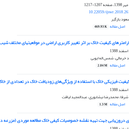
1207-1217
10.22059/ijswr.2018.26
ود بازگیر
اصل مقاله
469.93 K
ارامترهای کیفیت خاک بر اثر تغییر کاربری اراضی در موقعیتهای مختلف ش
 خرمالی، شمس اله ایوبی
اصل مقاله
2.84 M
فیت فیزیکی خاک با استفاده از ویژگی‌های زودیافت خاک در تعدادی از خا
شرفا، محمدرضا نیشابوری، عبدالمجید لیاقت
اصل مقاله
1.3 M
 درون‌یابی جهت تهیه نقشه خصوصیات کیفی خاک مطالعه موردی (مزرعه د