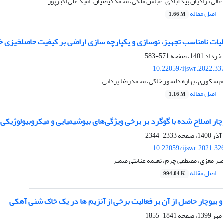
 عالی نژادیان بیدآبادی، عباس ملکی، محمد فیضیان، امید علی اکبرپور
اصل مقاله
1.66 M
ملیات نامناسب تجهیز، نوسازی و یکپارچه سازی اراضی بر کیفیت حاصلخیزی خ
571-583
10.22059/ijswr.2022.33
م شکوری، بهاره دلسوز خاکی، محمدرضا یزدانی
اصل مقاله
1.16 M
وچار اصلاح شده با گوگرد بر برخی ویژگی‌های بیوشیمیایی و میکروبیولوژیکی
2333-2344
10.22059/ijswr.2021.32
امیر معزی، مصطفی چرم، نعیمه عنایتی ضمیر
اصل مقاله
994.04 K
و بیوچار حاصل از آن بر فعالیت‌ برخی از آنزیم ها در یک خاک شنی آهکی
1841-1855