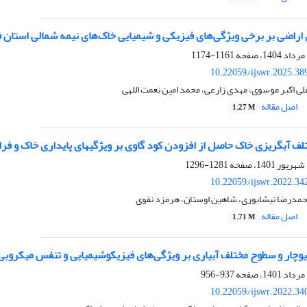
ی اراضی بر برخی ویژگی‌های فیزیکی و شیمیایی خاک‌های نیمه شمالی استان
1161-1174
10.22059/ijswr.2025.38
لی اکبر موسوی، مهدی زارعی، محمد امین نعمت اللهی
اصل مقاله
1.27 M
لف آبگریزی خاک حاصل از افزودن کود گاوی بر ویژگیهای پایداری خاک و فر
1281-1296
10.22059/ijswr.2022.34
حمدرضا نیشابوری، شاهین اوستان، هرمزد نقوی
اصل مقاله
1.71 M
یوچار و سطوح مختلف آبیاری بر ویژگی‌های فیزیکوشیمیایی و تنفس میکروب
937-956
10.22059/ijswr.2022.34