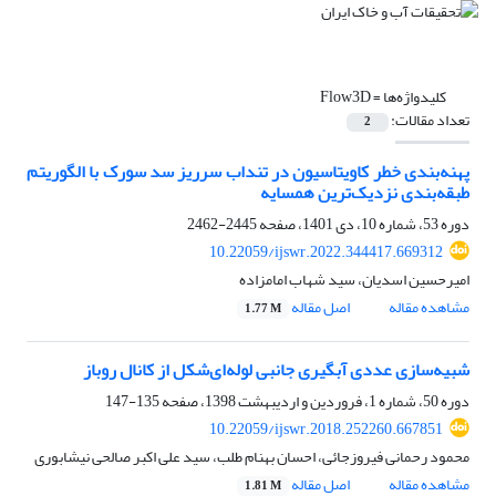
کلیدواژه‌ها =
Flow3D
تعداد مقالات:
2
پهنه‌بندی خطر کاویتاسیون در تنداب سرریز سد سورک با الگوریتم
طبقه‌بندی نزدیک‌ترین همسایه
دوره 53، شماره 10، دی 1401، صفحه
2445-2462
10.22059/ijswr.2022.344417.669312
امیرحسین اسدیان، سید شهاب امامزاده
مشاهده مقاله
اصل مقاله
1.77 M
شبیه‌سازی عددی آبگیری جانبی لوله‌ای‌شکل از کانال روباز
دوره 50، شماره 1، فروردین و اردیبهشت 1398، صفحه
135-147
10.22059/ijswr.2018.252260.667851
محمود رحمانی فیروزجائی، احسان بهنام طلب، سید علی اکبر صالحی نیشابوری
مشاهده مقاله
اصل مقاله
1.81 M