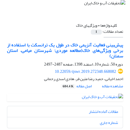
کلیدواژه‌ها =
ویژگیهای خاک
تعداد مقالات:
1
پیش‌بینی فعالیت آنزیمی خاک در طول یک ترانسکت با استفاده از
برخی ویژگی‌های خاک(مطالعه موردی: شهرستان میامی، استان
سمنان)
دوره 50، شماره 10، اسفند 1398، صفحه
2487-2497
10.22059/ijswr.2019.272348.668082
احمد اخیانی، حمید رضا متین فر، هادی اسدی رحمانی
مشاهده مقاله
اصل مقاله
684.4 K
مقالات آماده انتشار
شماره جاری