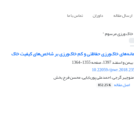
ارسال مقاله
داوران
تماس با ما
 خاک ورزی مرسوم "
مانه‌های خاک‌ورزی حفاظتی و کم خاک‌ورزی بر شاخص‌های کیفیت خاک
1355-1364
10.22059/ijswr.2018.23
 منوچهر گرجی، احمدعلی پوربابایی، محسن فرح بخش
اصل مقاله
852.25 K