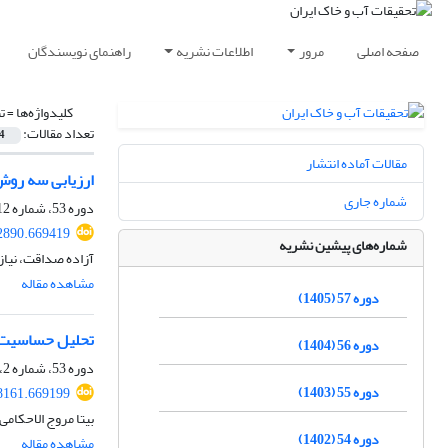
صفحه اصلی
مرور
اطلاعات نشریه
راهنمای نویسندگان
کلیدواژه‌ها =
ت
تعداد مقالات:
4
مقالات آماده انتشار
ارزیابی سه روش
شماره جاری
دوره 53، شماره 12، اسفند 1401، صفحه
2890.669419
شماره‌های پیشین نشریه
آزاده صداقت، نیا
مشاهده مقاله
دوره 57 (1405)
تحلیل حساسیت ت
دوره 56 (1404)
دوره 53، شماره 2، اردیبهشت 1401، صفحه
دوره 55 (1403)
8161.669199
بیتا مروج الاحکام
دوره 54 (1402)
مشاهده مقاله