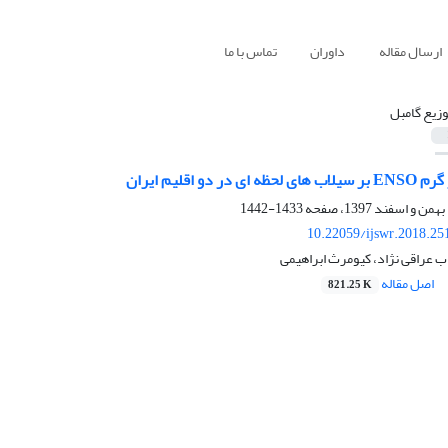
ارسال مقاله
داوران
تماس با ما
وزیع گامبل
 دو اقلیم ایران
1433-1442
10.22059/ijswr.2018.25
 عراقی نژاد، کیومرث ابراهیمی
اصل مقاله
821.25 K