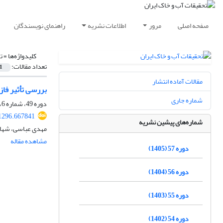
صفحه اصلی
مرور
اطلاعات نشریه
راهنمای نویسندگان
کلیدواژه‌ها =
ت
تعداد مقالات:
1
مقالات آماده انتشار
بررسی تأثیر فاز گرم ENSO بر سیلاب های لحظه ای در
شماره جاری
دوره 49، شماره 6، بهمن و اسفند 1397، صفحه
1296.667841
شماره‌های پیشین نشریه
مهدی عباسی، شهاب
مشاهده مقاله
دوره 57 (1405)
دوره 56 (1404)
دوره 55 (1403)
دوره 54 (1402)