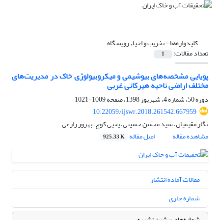
کلیدواژه‌ها =
تخریب و احیاء رویشگاه
تعداد مقالات:
1
پویایی‌ مشخصه‌های بیوشیمی و میکروبیولوژی خاک در مدیریت‌های
مختلف اراضی ناحیه هیرکانی غربی
دوره 50، شماره 4، شهریور 1398، صفحه
1009-1021
10.22059/ijswr.2018.261542.667959
نگار مقیمیان، سید محسن حسینی، یحیی کوچ، بهروز زارعی
مشاهده مقاله
اصل مقاله
925.33 K
مقالات آماده انتشار
شماره جاری
شماره‌های پیشین نشریه