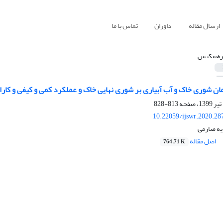
ارسال مقاله
داوران
تماس با ما
رهمکنش
ن شوری خاک و آب آبیاری بر شوری نهایی خاک و عملکرد کمی و کیفی و کار
813-828
10.22059/ijswr.2020.28
یه صارمی
اصل مقاله
764.71 K