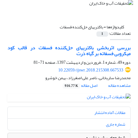
کلیدواژه‌ها =
باکتریهای حل‌کننده‌ فسفات
تعداد مقالات:
1
بررسی اثربخشی باکتریهای حل‌کننده فسفات در قالب کود
میکروبی فسفاته بر گیاه ذرت
دوره 49، شماره 1، فروردین و اردیبهشت 1397، صفحه
71-81
10.22059/ijswr.2018.215308.667533
محمدرضا ساریخانی، ناصر علی اصغرزاد، بهمن خوشرو
مشاهده مقاله
اصل مقاله
916.77 K
مقالات آماده انتشار
شماره جاری
شماره‌های پیشین نشریه