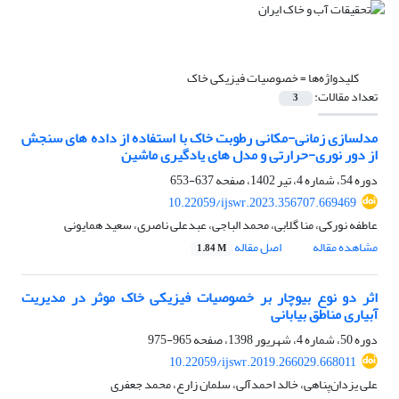
کلیدواژه‌ها =
خصوصیات فیزیکی خاک
تعداد مقالات:
3
مدلسازی زمانی-مکانی رطوبت خاک با استفاده از داده های سنجش
از دور نوری-حرارتی و مدل های یادگیری ماشین
دوره 54، شماره 4، تیر 1402، صفحه
637-653
10.22059/ijswr.2023.356707.669469
عاطفه نورکی، منا گلابی، محمد الباجی، عبدعلی ناصری، سعید همایونی
مشاهده مقاله
اصل مقاله
1.84 M
اثر دو نوع بیوچار بر خصوصیات فیزیکی خاک موثر در مدیریت
آبیاری مناطق بیابانی
دوره 50، شماره 4، شهریور 1398، صفحه
965-975
10.22059/ijswr.2019.266029.668011
علی یزدان‌پناهی، خالد احمدآلی، سلمان زارع، محمد جعفری