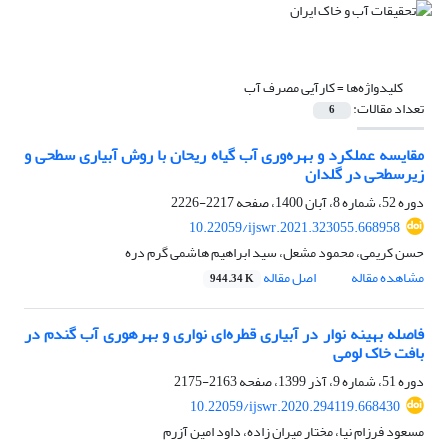
کلیدواژه‌ها =
کارآیی مصرف آب
تعداد مقالات:
6
مقایسه عملکرد و بهره‌وری آب گیاه ریحان با روش آبیاری سطحی و
زیرسطحی در گلدان
دوره 52، شماره 8، آبان 1400، صفحه
2217-2226
10.22059/ijswr.2021.323055.668958
حسن کریمی، محمود مشعل، سید ابراهیم هاشمی گرم دره
مشاهده مقاله
اصل مقاله
944.34 K
فاصله بهینه نوار در آبیاری قطره‌ای نواری و بهرهوری آب گندم در
بافت خاک لومی
دوره 51، شماره 9، آذر 1399، صفحه
2163-2175
10.22059/ijswr.2020.294119.668430
مسعود فرزام نیا، مختار میران زاده، داود امین آزرم