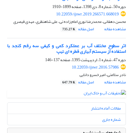
دوره 50، شماره 8، دی 1398، صفحه
1899-1910
10.22059/ijswr.2019.266571.668019
محسن دهقانی، محمدرضا نوری امام زاده تی، علی شاهنظری، مهدی قیصری
مشاهده مقاله
اصل مقاله
735.27 K
اثر سطوح مختلف آب بر عملکرد کمی و کیفی سه رقم کنجد با
استفاده از سیستم آبیاری قطره ای تیپ
دوره 47، شماره 1، اردیبهشت 1395، صفحه
137-146
10.22059/ijswr.2016.57986
نادر سلامتی، امیرخسرو دانایی
مشاهده مقاله
اصل مقاله
647.79 K
مقالات آماده انتشار
شماره جاری
شماره‌های پیشین نشریه