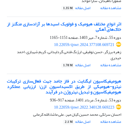
صفورا ناهیدان، سارا موحد
مشاهده مقاله
اصل مقاله
1.35 M
اثر انواع مختلف هیومیک و فولویک اسیدها بر آزادسازی منگنز از
خاک‌های آهکی
دوره 55، شماره 7، مهر 1403، صفحه
1151-1165
10.22059/ijswr.2024.377108.669721
زهره برزگر، حسن توفیقی، ارژنگ فتحی گردلیدانی، کریم شهبازی، احمد
حیدری
مشاهده مقاله
اصل مقاله
1.78 M
هیومیفیکاسیون لیگنایت در فاز جامد جهت فعال‌سازی ترکیبات
نیترو-هیومیکی از طریق اکسیداسیون ازن: ارزیابی عملکرد
هیومیفیکاسیون و تبدیل نیتروژن در فرآیند
دوره 53، شماره 5، مرداد 1401، صفحه
917-936
10.22059/ijswr.2022.340128.669223
احسان سرلکی، محمد حسین کیان مهر، علی ماشاء‌الله کرمانی
مشاهده مقاله
اصل مقاله
2.1 M