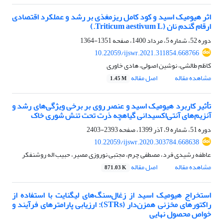
اثر هیومیک اسید و کود کامل ریزمغذی بر رشد و عملکرد اقتصادی
ارقام گندم نان (Triticum aestivum L.)
دوره 52، شماره 5، مرداد 1400، صفحه
1351-1364
10.22059/ijswr.2021.311854.668766
کاظم طالشی، نوشین اصولی، هادی خاوری
مشاهده مقاله
اصل مقاله
1.45 M
تأثیر کاربرد هیومیک اسید و عنصر روی بر برخی ویژگی‌های رشد و
آنزیم‌های آنتی‌اکسیدانی گیاهچه ذرت تحت تنش شوری خاک
دوره 51، شماره 9، آذر 1399، صفحه
2393-2403
10.22059/ijswr.2020.303784.668638
عاطفه رشیدی فرد، مصطفی چرم، مجتبی نوروزی مصیر، حبیب اله روشنفکر
مشاهده مقاله
اصل مقاله
871.03 K
استخراج هیومیک اسید از زغال‌سنگ‌‌های لیگنایت با استفاده از
راکتورهای مخزنی همزن‌دار (STRs): ارزیابی پارامترهای فرآیند و
خواص محصول نهایی