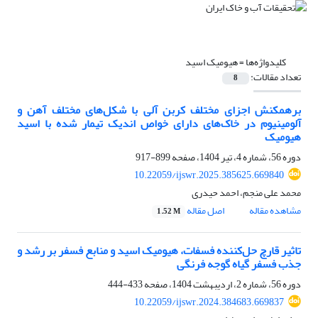
کلیدواژه‌ها =
هیومیک اسید
تعداد مقالات:
8
برهمکنش اجزای مختلف کربن آلی با شکل‌های مختلف آهن و
آلومینیوم در خاک‌های دارای خواص اندیک تیمار شده با اسید
هیومیک
دوره 56، شماره 4، تیر 1404، صفحه
899-917
10.22059/ijswr.2025.385625.669840
محمد علی منجم، احمد حیدری
مشاهده مقاله
اصل مقاله
1.52 M
تاثیر قارچ حل‌کننده فسفات، هیومیک اسید و منابع فسفر بر رشد و
جذب فسفر گیاه گوجه فرنگی
دوره 56، شماره 2، اردیبهشت 1404، صفحه
433-444
10.22059/ijswr.2024.384683.669837