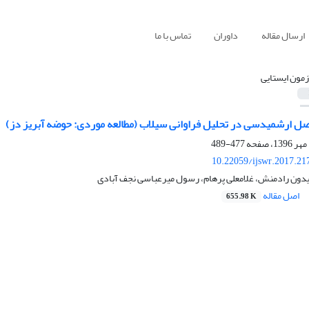
ارسال مقاله
داوران
تماس با ما
زمون ایستایی
فصل ارشمیدسی در تحلیل فراوانی سیلاب (مطالعه موردی: حوضه آبریز دز)
477-489
10.22059/ijswr.2017.21
دون رادمنش، غلامعلی پرهام، رسول میرعباسی نجف آبادی
اصل مقاله
655.98 K