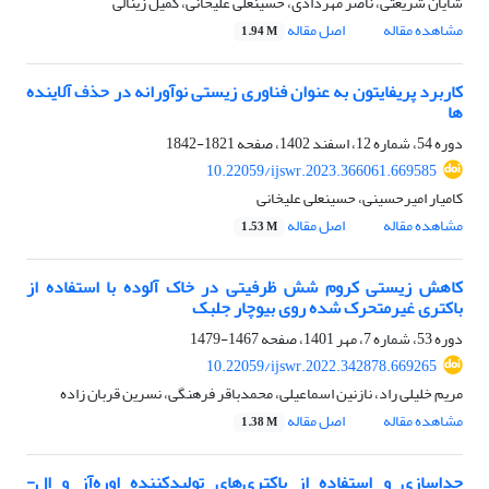
شایان شریعتی، ناصر مهردادی، حسینعلی علیخانی، کمیل زینالی
مشاهده مقاله
اصل مقاله
1.94 M
کاربرد پریفایتون به عنوان فناوری زیستی نوآورانه در حذف آلاینده
ها
دوره 54، شماره 12، اسفند 1402، صفحه
1821-1842
10.22059/ijswr.2023.366061.669585
کامیار امیرحسینی، حسینعلی علیخانی
مشاهده مقاله
اصل مقاله
1.53 M
کاهش زیستی کروم شش ظرفیتی در خاک آلوده با استفاده از
باکتری غیرمتحرک شده روی بیوچار جلبک
دوره 53، شماره 7، مهر 1401، صفحه
1467-1479
10.22059/ijswr.2022.342878.669265
مریم خلیلی راد، نازنین اسماعیلی، محمدباقر فرهنگی، نسرین قربان زاده
مشاهده مقاله
اصل مقاله
1.38 M
جداسازی و استفاده از باکتری‌های تولیدکننده اوره‌آز و ال-