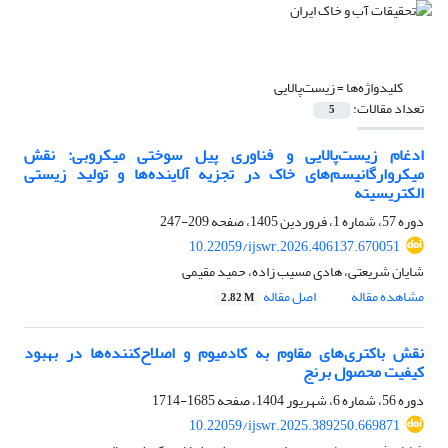
کلیدواژه‌ها =
زیست‌پالایی
تعداد مقالات:
5
ادغام زیست‌پالایی و فناوری پیل سوختی میکروبی: نقش
میکروارگانیسم‌های خاک در تجزیه آلاینده‌ها و تولید زیستی
الکتریسیته
دوره 57، شماره 1، فروردین 1405، صفحه
209-247
10.22059/ijswr.2026.406137.670051
شایان شریعتی، هادی مسیب زاده، حمید مقیمی
مشاهده مقاله
اصل مقاله
2.82 M
نقش باکتری‌های مقاوم به کادمیوم و اصلاح‌کننده‌ها در بهبود
کیفیت محصول برنج
دوره 56، شماره 6، شهریور 1404، صفحه
1685-1714
10.22059/ijswr.2025.389250.669871