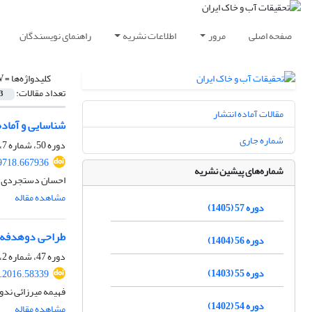
صفحه اصلی
مرور
اطلاعات نشریه
راهنمای نویسندگان
کلیدواژه‌ها =
W
تعداد مقالات:
3
مقالات آماده انتشار
شناسایی و آماده‌سازی منابع منا
شماره جاری
دوره 50، شماره 7، آذر 1398، صفحه
9718.667936
شماره‌های پیشین نشریه
احسان دستجردی، 
مشاهده مقاله
دوره 57 (1405)
طراحی دوهدفه شبکه پا
دوره 56 (1404)
دوره 47، شماره 2، مرداد 1395، صفحه
دوره 55 (1403)
r.2016.58339
فهیمه میرزائی ندو
دوره 54 (1402)
مشاهده مقاله