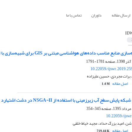
ارسال مقاله
داوران
تماس با ما
ID
سب داده‌های هواشناسی مبتنی بر GIS برای شبیه‌سازی با استفاده از مدل‌های هیدرولوژیکی نیمه توزیعی
1781-1791
10.22059/ijswr.2019.25
برات مجردی، حسین علیزاده
اصل مقاله
1.4 M
یش سطح آب زیرزمینی با استفاده از NSGA-II در دشت اشتهارد
345-354
10.22059/ijsw
شن، امید بزرگ حداد، مجید خیاط خلقی
اصل مقاله
719.44 K