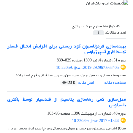
کلیدواژه‌ها =
طرح مرکب مرکزی
تعداد مقالات:
2
بهینه‌سازی فرمولاسیون کود زیستی برای افزایش انحلال فسفر
توسط قارچ آسپرژیلوس
دوره 51، شماره 4، تیر 1399، صفحه
829-839
10.22059/ijswr.2019.292967.668405
معصومه حسینی، محسن برین، میرحسن رسولی صدقیانی، فرخ اسد زاده
مشاهده مقاله
اصل مقاله
694.75 K
مدل‌سازی کمی رهاسازی پتاسیم از فلدسپار توسط باکتری
باسیلوس
دوره 48، شماره 1، اردیبهشت 1396، صفحه
95-103
10.22059/ijswr.2017.61344
ساناز اشرفی سعیدلو، میرحسن رسولی صدقیانی، فرخ اسدزاده، محسن برین