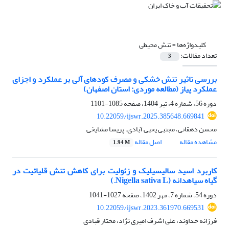
کلیدواژه‌ها =
تنش محیطی
تعداد مقالات:
3
بررسی تاثیر تنش خشکی و مصرف کودهای آلی بر عملکرد و اجزای
عملکرد پیاز (مطالعه موردی: استان اصفهان)
دوره 56، شماره 4، تیر 1404، صفحه
1085-1101
10.22059/ijswr.2025.385648.669841
محسن دهقانی، مجتبی یحیی آبادی، پریسا مشایخی
مشاهده مقاله
اصل مقاله
1.94 M
کاربرد اسید سالیسیلیک و زئولیت برای کاهش تنش قلیائیت در
گیاه سیاهدانه (Nigella sativa L.)
دوره 54، شماره 7، مهر 1402، صفحه
1027-1041
10.22059/ijswr.2023.361970.669531
فرزانه خداوند، علی اشرف امیری نژاد، مختار قبادی