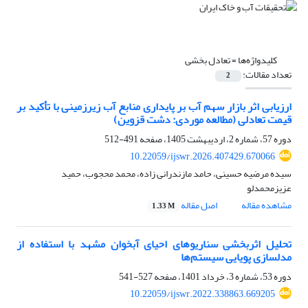
کلیدواژه‌ها =
تعادل بخشی
تعداد مقالات:
2
ارزیابی اثر بازار سهم آب بر پایداری منابع آب زیرزمینی با تأکید بر
قیمت تعادلی (مطالعه موردی: دشت قزوین)
دوره 57، شماره 2، اردیبهشت 1405، صفحه
491-512
10.22059/ijswr.2026.407429.670066
سیده مرضیه حسینی، حامد مازندرانی زاده، محمد محجوب، حمید
عزیزمحمدلو
مشاهده مقاله
اصل مقاله
1.33 M
تحلیل اثربخشی سناریوهای احیای آبخوان مشهد با استفاده از
مدلسازی پویایی سیستم‌ها
دوره 53، شماره 3، خرداد 1401، صفحه
527-541
10.22059/ijswr.2022.338863.669205