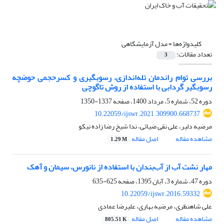
کلیدواژه‌ها =
مدل آزمایشگاهی
تعداد مقالات:
3
بررسی توام راندمان تله‌اندازی، رسوبگیری و کسرحجمی حوضچه
رسوبگیر گردابی با استفاده از روش تاگوچی
دوره 52، شماره 5، مرداد 1400، صفحه
1337-1350
10.22059/ijswr.2021.309900.668737
مرضیه دلیر، علی نقی ضیائی، ندا شیخ رضا زاده نیکو
مشاهده مقاله
اصل مقاله
1.29 M
مهار نشت آب از آب‌بندان با استفاده از نانورس، سیمان و آهک
دوره 47، شماره 3، آبان 1395، صفحه
625-635
10.22059/ijswr.2016.59332
علی شاهنظری، مرضیه بهاری، علیرضا عمادی
مشاهده مقاله
اصل مقاله
805.51 K