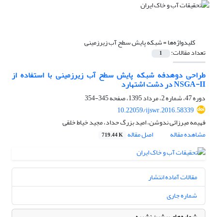
کلیدواژه‌ها =
شبکه پایش سطح آب زیرزمینی
تعداد مقالات:
1
طراحی دوهدفه شبکه پایش سطح آب زیرزمینی با استفاده از
NSGA-II در دشت اشتهارد
دوره 47، شماره 2، مرداد 1395، صفحه
345-354
10.22059/ijswr.2016.58339
فهیمه میرزائی ندوشن، امید بزرگ حداد، مجید خیاط خلقی
مشاهده مقاله
اصل مقاله
719.44 K
مقالات آماده انتشار
شماره جاری
شماره‌های پیشین نشریه