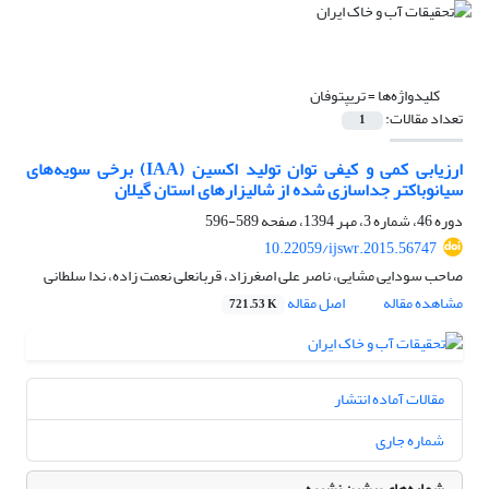
کلیدواژه‌ها =
تریپتوفان
تعداد مقالات:
1
ارزیابی کمی و کیفی توان تولید اکسین (IAA) برخی سویه‌های
سیانوباکتر جداسازی شده از شالیزارهای استان گیلان
دوره 46، شماره 3، مهر 1394، صفحه
589-596
10.22059/ijswr.2015.56747
صاحب سودایی مشایی، ناصر علی اصغرزاد، قربانعلی نعمت زاده، ندا سلطانی
مشاهده مقاله
اصل مقاله
721.53 K
مقالات آماده انتشار
شماره جاری
شماره‌های پیشین نشریه