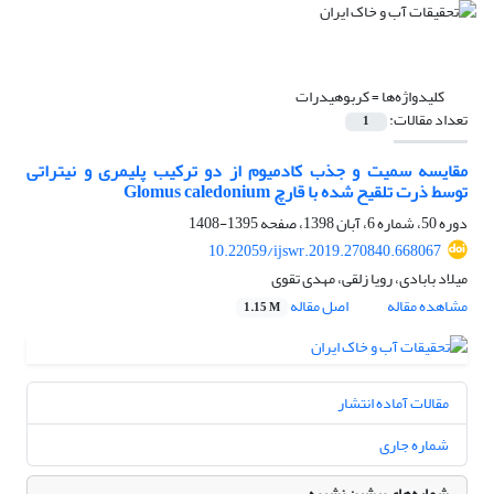
کلیدواژه‌ها =
کربوهیدرات
تعداد مقالات:
1
مقایسه سمیت و جذب کادمیوم از دو ترکیب پلیمری و نیتراتی
توسط ذرت تلقیح شده با قارچ Glomus caledonium
دوره 50، شماره 6، آبان 1398، صفحه
1395-1408
10.22059/ijswr.2019.270840.668067
میلاد بابادی، رویا زلقی، مهدی تقوی
مشاهده مقاله
اصل مقاله
1.15 M
مقالات آماده انتشار
شماره جاری
شماره‌های پیشین نشریه