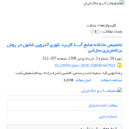
کلیدواژه‌ها =
عدالت
تعداد مقالات:
1
تخصیص عادلانه منابع آب با کاربرد تئوری آنتروپی شانون در روش
برنامه‌ریزی سازشی
دوره 50، شماره 2، خرداد و تیر 1398، صفحه
297-312
10.22059/ijswr.2018.258049.667913
رضا ایوبی کیا، سمیه جنت رستمی، افشین اشرف زاده، بهنام شفیعی ثابت
مشاهده مقاله
اصل مقاله
1.23 M
مقالات آماده انتشار
شماره جاری
شماره‌های پیشین نشریه