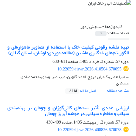
کلیدواژه‌ها =
سنجش‌ازدور
تعداد مقالات:
3
تهیه نقشه رقومی کیفیت خاک با استفاده از تصاویر ماهواره‌ای و
الگوریتم‌های یادگیری ماشین (مطالعه موردی: لوشان، استان گیلان)
دوره 57، شماره 3، خرداد 1405، صفحه
611-630
10.22059/ijswr.2026.410504.670095
سمیرا همتی، کامران مروج، احمد گلچین، میرناصر نویدی، محمدصادق
عسکری
مشاهده مقاله
اصل مقاله
1.32 M
ارزیابی عددی تأثیر سدهای کانی‌گوژان و چومان بر پهنه‌بندی
سیلاب و مخاطره سیلابی در حوضه آبریز چومان
دوره 57، شماره 2، اردیبهشت 1405، صفحه
409-430
10.22059/ijswr.2026.408826.670078