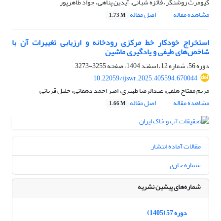
کیومرث روشنگر، فائزه شبانی، آیدین پناهی، جواد طاهرپور
مشاهده مقاله
اصل مقاله
1.73 M
استخراج خودکار خط مرکزی رودخانه و ارزیابی تغییرات آن با
شاخص‌های طیفی و یادگیری ماشین
دوره 56، شماره 12، اسفند 1404، صفحه
3255-3273
10.22059/ijswr.2025.405594.670044
مریم مفتاح هلقی، عبدالرضا ظهیری، امیر احمد دهقانی، خلیل قربانی
مشاهده مقاله
اصل مقاله
1.66 M
مقالات آماده انتشار
شماره جاری
شماره‌های پیشین نشریه
دوره 57 (1405)