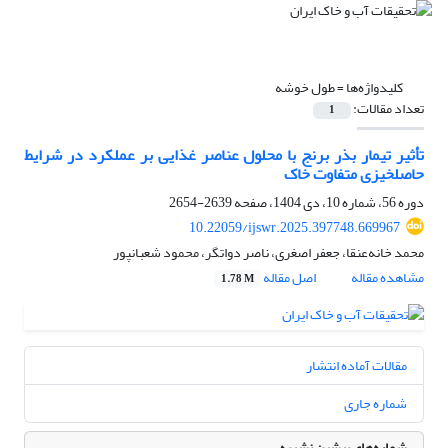
کلیدواژه‌ها =
طول خوشه
تعداد مقالات:
1
تأثیر تیمار بذر برنج با محلول عناصر غذایی بر عملکرد در شرایط
حاصلخیزی متفاوت خاک
دوره 56، شماره 10، دی 1404، صفحه
2639-2654
10.22059/ijswr.2025.397748.669967
محمد خانه‌عنقا، جعفر اصغری، ناصر دواتگر، محمود شعبانپور
مشاهده مقاله
اصل مقاله
1.78 M
مقالات آماده انتشار
شماره جاری
شماره‌های پیشین نشریه