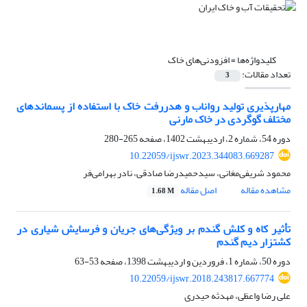
کلیدواژه‌ها =
افزودنی‌های خاک
تعداد مقالات:
3
مهارپذیری تولید رواناب و هدررفت خاک با استفاده از پسماندهای
مختلف گوگردی در خاک‌ مارنی
دوره 54، شماره 2، اردیبهشت 1402، صفحه
265-280
10.22059/ijswr.2023.344083.669287
محمود شریفی‌مغانی، سیدحمیدرضا صادقی، نادر بهرامی‌فر
مشاهده مقاله
اصل مقاله
1.68 M
تأثیر کاه و کلش گندم بر ویژگی‌های جریان و فرسایش شیاری در
کشتزار دیم گندم
دوره 50، شماره 1، فروردین و اردیبهشت 1398، صفحه
53-63
10.22059/ijswr.2018.243817.667774
علی رضا واعظی، مهدثه حیدری