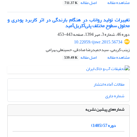
مشاهده مقاله
اصل مقاله
711.37 K
تغییر‌ات تولید رواناب در هنگام بارندگی در اثر کاربرد پودری و
محلول سطوح مختلف پلی‌آکریل‌آمید
دوره 46، شماره 3، مهر 1394، صفحه
443-453
10.22059/ijswr.2015.56734
زینب کریمی، سیدحمیدرضا صادقی، حسینعلی بهرامی
مشاهده مقاله
اصل مقاله
539.49 K
مقالات آماده انتشار
شماره جاری
شماره‌های پیشین نشریه
دوره 57 (1405)