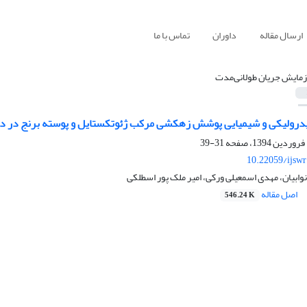
ارسال مقاله
داوران
تماس با ما
زمایش جریان طولانی‌مدت
درولیکی و شیمیایی پوشش‌ زهکشی مرکب ژئوتکستایل و پوسته برنج در دو
31-39
10.22059/ijsw
نوابیان، مهدی اسمعیلی ورکی، امیر ملک پور اسطلکی
اصل مقاله
546.24 K